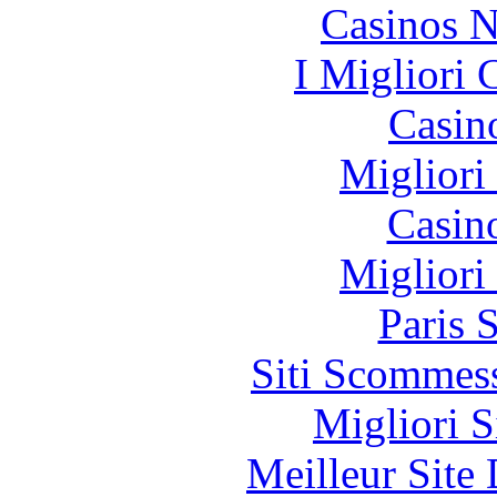
Casinos 
I Migliori
Casin
Migliori
Casin
Migliori
Paris 
Siti Scommes
Migliori S
Meilleur Site