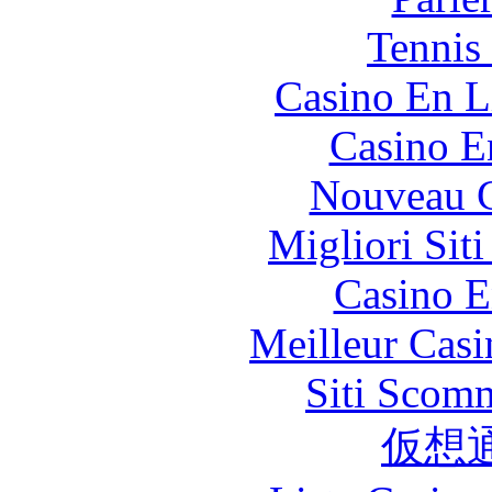
Tennis 
Casino En L
Casino E
Nouveau C
Migliori Sit
Casino E
Meilleur Casi
Siti Scom
仮想