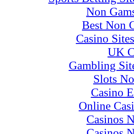
Non Gams
Best Non 
Casino Site
UK Ca
Gambling Sit
Slots N
Casino E
Online Cas
Casinos 
Casinos 